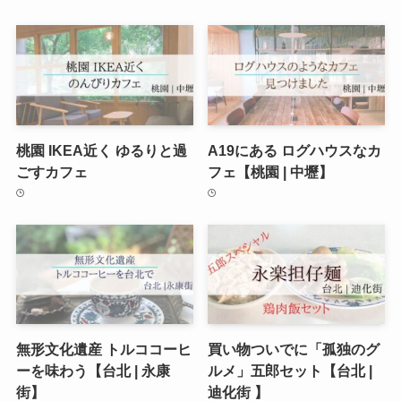
桃園 IKEA近く ゆるりと過
A19にある ログハウスなカ
ごすカフェ
フェ【桃園 | 中壢】
無形文化遺産 トルココーヒ
買い物ついでに「孤独のグ
ーを味わう【台北 | 永康
ルメ」五郎セット【台北 |
街】
迪化街 】