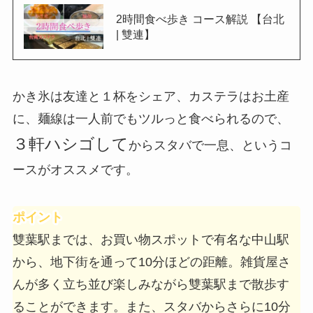
2時間食べ歩き コース解説 【台北
| 雙連】
かき氷
は友達と１杯をシェア、
カステラ
はお土産
に、
麺線
は一人前でもツルっと食べられるので、
３軒ハシゴして
からスタバで一息、というコ
ースがオススメです。
ポイント
雙葉駅までは
、お買い物スポットで有名な
中山駅
から
、
地下街を通って10分ほど
の距離。雑貨屋さ
んが多く立ち並び楽しみながら雙葉駅まで散歩す
ることができます。また、
スタバからさらに10分