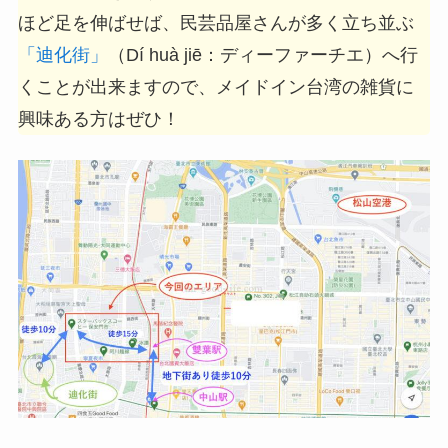
ほど足を伸ばせば、民芸品屋さんが多く立ち並ぶ
「迪化街」
（Dí huà jiē：ディーファーチエ）へ行
くことが出来ますので、メイドイン台湾の雑貨に
興味ある方はぜひ！